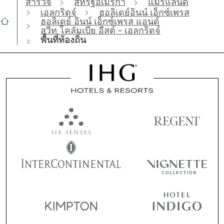
สำรวจ
สหรัฐอเมริกา
แมริแลนด์
เอลกริดจ์
ฮอลิเดย์อินน์ เอ็กซ์เพรส
ฮอลิเดย์ อินน์ เอ็กซ์เพรส แอนด์
สวีท โคลัมเบีย อีสต์ - เอลกริดจ์
พื้นที่ท้องถิ่น