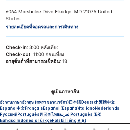
6064 Marshalee Drive
Elkridge
,
MD
21075
United
States
รายละเอียดที่จอดรถและการเดินทาง
Check-in
: 3:00 หลังเที่ยง
Check-out
: 11:00 ก่อนเที่ยง
อายุขั้นต่ำที่สามารถเช็คอิน
: 18
ดูเป็นภาษาอื่น
อังกฤษ
ภาษาอังกฤษ (สหราชอาณาจักร)
日本語
Deutsch
繁體中文
Español
中文
Français
Español (España)
Italiano
Nederlands
Русский
Português
한국어
ไทย
العربية
Português (BR)
Bahasa Indonesia
Türkçe
Polski
Tiếng Việt