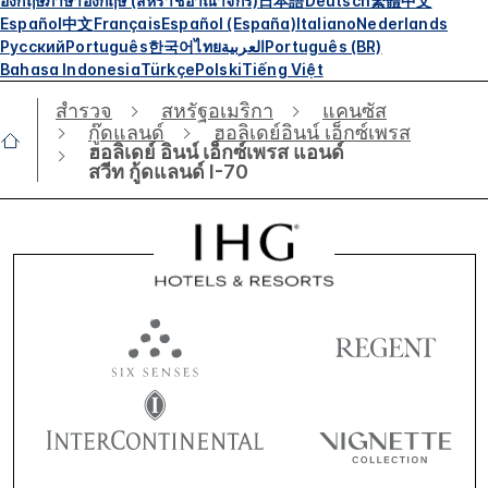
อังกฤษ
ภาษาอังกฤษ (สหราชอาณาจักร)
日本語
Deutsch
繁體中文
Español
中文
Français
Español (España)
Italiano
Nederlands
Русский
Português
한국어
ไทย
العربية
Português (BR)
Bahasa Indonesia
Türkçe
Polski
Tiếng Việt
สำรวจ
สหรัฐอเมริกา
แคนซัส
กู๊ดแลนด์
ฮอลิเดย์อินน์ เอ็กซ์เพรส
ฮอลิเดย์ อินน์ เอ็กซ์เพรส แอนด์
สวีท กู้ดแลนด์ I-70