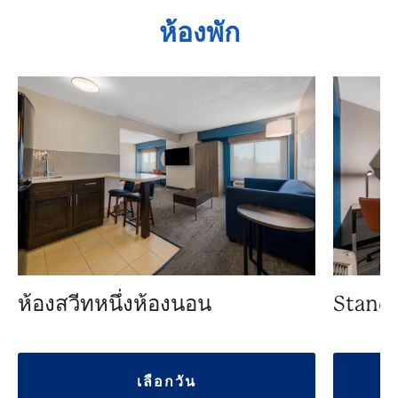
ห้องพัก
ห้องสวีทหนึ่งห้องนอน
Standa
เลือกวัน