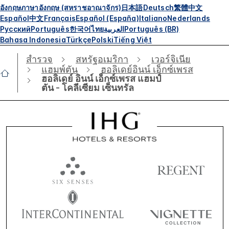
อังกฤษ
ภาษาอังกฤษ (สหราชอาณาจักร)
日本語
Deutsch
繁體中文
Español
中文
Français
Español (España)
Italiano
Nederlands
Русский
Português
한국어
ไทย
العربية
Português (BR)
Bahasa Indonesia
Türkçe
Polski
Tiếng Việt
สำรวจ
สหรัฐอเมริกา
เวอร์จิเนีย
แฮมพ์ตัน
ฮอลิเดย์อินน์ เอ็กซ์เพรส
ฮอลิเดย์ อินน์ เอ็กซ์เพรส แฮมป์
ตัน - โคลีเซียม เซ็นทรัล