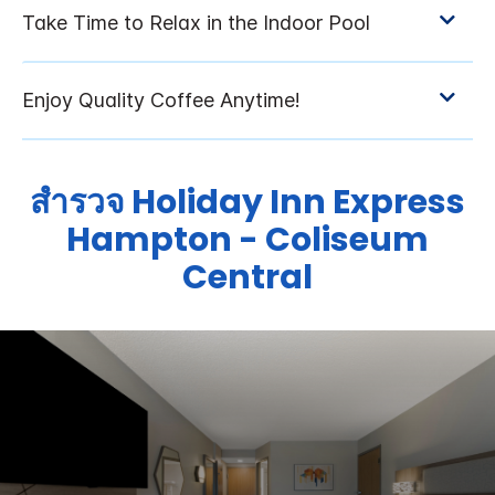
สำรวจ
Holiday Inn Express
Hampton - Coliseum
Central