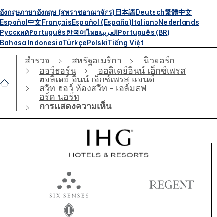
อังกฤษ
ภาษาอังกฤษ (สหราชอาณาจักร)
日本語
Deutsch
繁體中文
Español
中文
Français
Español (España)
Italiano
Nederlands
Русский
Português
한국어
ไทย
العربية
Português (BR)
Bahasa Indonesia
Türkçe
Polski
Tiếng Việt
สำรวจ
สหรัฐอเมริกา
นิวยอร์ก
ฮอว์ธอร์น
ฮอลิเดย์อินน์ เอ็กซ์เพรส
ฮอลิเดย์ อินน์ เอ็กซ์เพรส แอนด์
สวีท ฮอว์ ห้องสวีท - เอล์มสฟ
อร์ด นอร์ท
การแสดงความเห็น