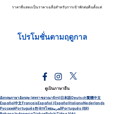
ราคาที่แสดงเป็นราคาเฉลี่ยสำหรับการเข้าพักต่อคืนตั้งแต่
โปรโมชั่นตามฤดูกาล
ดูเป็นภาษาอื่น
อังกฤษ
ภาษาอังกฤษ (สหราชอาณาจักร)
日本語
Deutsch
繁體中文
Español
中文
Français
Español (España)
Italiano
Nederlands
Русский
Português
한국어
ไทย
العربية
Português (BR)
Bahasa Indonesia
Türkçe
Polski
Tiếng Việt