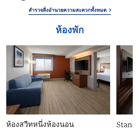
สำรวจสิ่งอำนวยความสะดวกทั้งหมด
ห้องพัก
ห้องสวีทหนึ่งห้องนอน
Standa