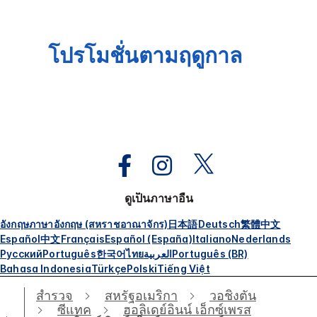
โปรโมชั่นตามฤดูกาล
ดูเป็นภาษาอื่น
อังกฤษ
ภาษาอังกฤษ (สหราชอาณาจักร)
日本語
Deutsch
繁體中文
Español
中文
Français
Español (España)
Italiano
Nederlands
Русский
Português
한국어
ไทย
العربية
Português (BR)
Bahasa Indonesia
Türkçe
Polski
Tiếng Việt
สำรวจ
สหรัฐอเมริกา
วอชิงตัน
ซีแทค
ฮอลิเดย์อินน์ เอ็กซ์เพรส