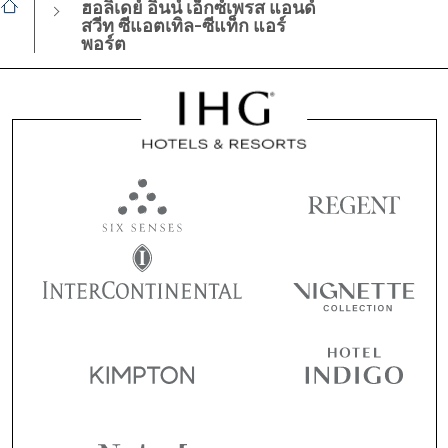
ฮอลิเดย์ อินน์ เอ็กซ์เพรส แอนด์
สวีท ซีแอตเทิล-ซีแท็ก แอร์
พอร์ต