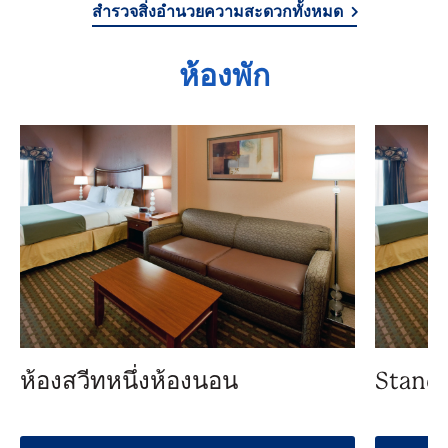
สำรวจสิ่งอำนวยความสะดวกทั้งหมด
ห้องพัก
ห้องสวีทหนึ่งห้องนอน
Standa