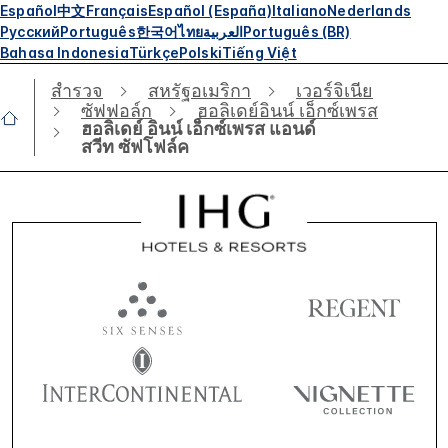
Español
中文
Français
Español (España)
Italiano
Nederlands
Русский
Português
한국어
ไทย
العربية
Português (BR)
Bahasa Indonesia
Türkçe
Polski
Tiếng Việt
สำรวจ
สหรัฐอเมริกา
เวอร์จิเนีย
ซัฟฟอล์ก
ฮอลิเดย์อินน์ เอ็กซ์เพรส
ฮอลิเดย์ อินน์ เอ็กซ์เพรส แอนด์
สวีท ซัฟโฟล์ค