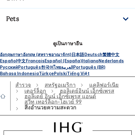
Pets
ดูเป็นภาษาอื่น
อังกฤษ
ภาษาอังกฤษ (สหราชอาณาจักร)
日本語
Deutsch
繁體中文
Español
中文
Français
Español (España)
Italiano
Nederlands
Русский
Português
한국어
ไทย
العربية
Português (BR)
Bahasa Indonesia
Türkçe
Polski
Tiếng Việt
สำรวจ
สหรัฐอเมริกา
แคลิฟอร์เนีย
เตอร์ล็อก
ฮอลิเดย์อินน์ เอ็กซ์เพรส
ฮอลิเดย์ อินน์ เอ็กซ์เพรส แอนด์
สวีท เทอร์ล็อก-ไฮเวย์ 99
สิ่งอำนวยความสะดวก