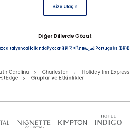
Bize Ulaşın
Diğer Dillerde Gözat
ızca
İtalyanca
Hollanda
Русский
한국어
ไทย
العربية
Português (BR)
B
uth Carolina
Charleston
Holiday Inn Express
estEdge
Gruplar ve Etkinlikler