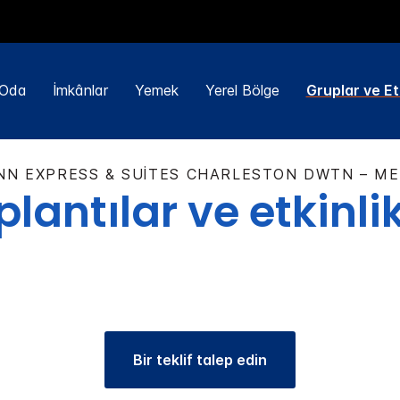
Oda
İmkânlar
Yemek
Yerel Bölge
Gruplar ve Etk
NN EXPRESS & SUITES
CHARLESTON DWTN – ME
lantılar ve etkinli
Bir teklif talep edin