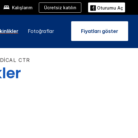
Ücretsiz katılın
Kalışlarım
Oturumu Aç
inlikler
Fotoğraflar
Fiyatları göster
DICAL CTR
kler