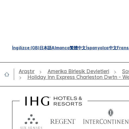
İngilizce (GB)
日本語
Almanca
繁體中文
İspanyolca
中文
Frans
Araştır
Amerika Birleşik Devletleri
So
Holiday Inn Express Charleston Dwtn - W