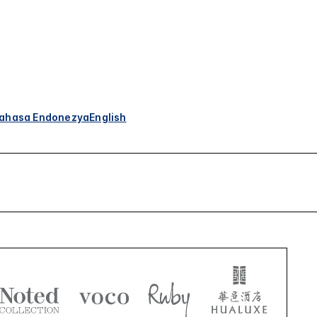
ahasa Endonezya
English