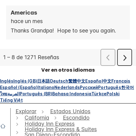
Ver en otros idiomas
Inglés
Inglés (GB)
日本語
Deutsch
繁體中文
Español
中文
Français
Español (España)
Italiano
Nederlands
Русский
Português
한국어
ไทย
العربية
Português (BR)
Bahasa Indonesia
Türkçe
Polski
Tiếng Việt
Explorar
Estados Unidos
California
Escondido
Holiday Inn Express
Holiday Inn Express & Suites
San Diego-Escondido