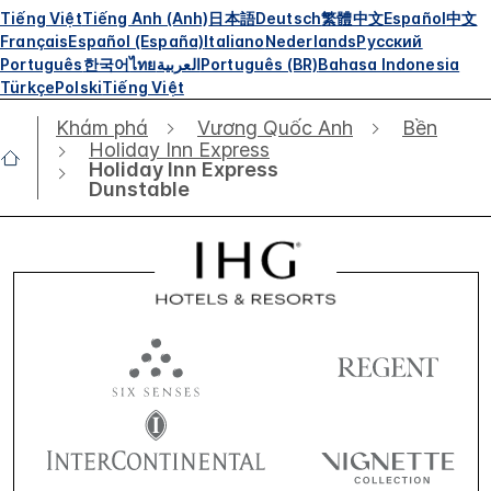
Tiếng Việt
Tiếng Anh (Anh)
日本語
Deutsch
繁體中文
Español
中文
Français
Español (España)
Italiano
Nederlands
Русский
Português
한국어
ไทย
العربية
Português (BR)
Bahasa Indonesia
Türkçe
Polski
Tiếng Việt
Khám phá
Vương Quốc Anh
Bền
Holiday Inn Express
Holiday Inn Express
Dunstable