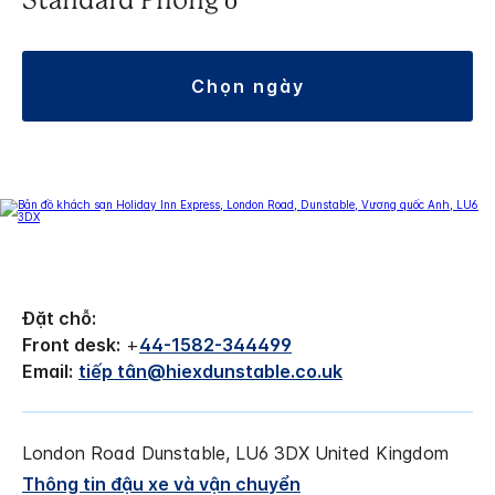
Standard Phòng ở
chọn ngày
Đặt chỗ:
Front desk:
+
44-1582-344499
Email:
tiếp tân@hiexdunstable.co.uk
London Road
Dunstable
,
LU6 3DX
United Kingdom
Thông tin đậu xe và vận chuyển