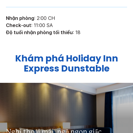
Nhận phòng
: 2:00 CH
Check-out
: 11:00 SA
Độ tuổi nhận phòng tối thiểu
: 18
Khám phá
Holiday Inn
Express
Dunstable
Nghỉ thoải mái, ngủ ngon giấc