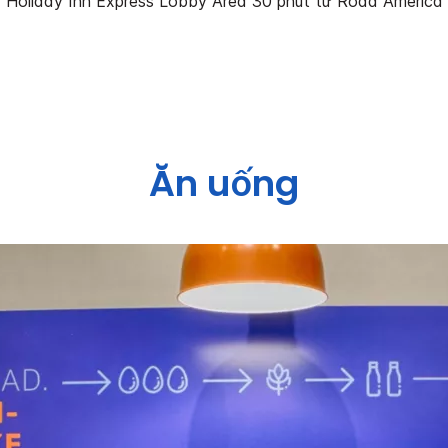
Holiday Inn Express Lobby Area 30 phút từ Road America
Ăn uống