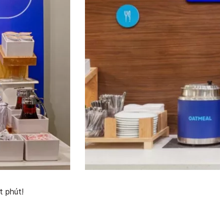
t phút!