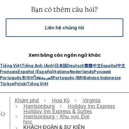
Bạn có thêm câu hỏi?
Liên hệ chúng tôi
Xem bằng các ngôn ngữ khác
Tiếng Việt
Tiếng Anh (Anh)
日本語
Deutsch
繁體中文
Español
中文
Français
Español (España)
Italiano
Nederlands
Русский
Português
한국어
ไทย
العربية
Português (BR)
Bahasa Indonesia
Türkçe
Polski
Tiếng Việt
Khám phá
Hoa Kỳ
Virginia
Harrisonburg
Holiday Inn Express
Holiday Inn Express & Suites
Harrisonburg - Khu vực Đại
học
KHÁCH ĐOÀN & SỰ KIỆN