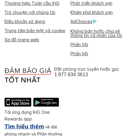
Thương hiệu Toàn cầu IHG
Phát triển khách sạn
Trò chuyện với chúng tôi
Khám phá khách sạn
Điều khoản sử dụng
AdChoices
Trung tâm bảo mật và cookie
Không bán hoặc chia sẻ
thông tin cá nhân của tôi
Sơ đồ trang web
Phản hồi
Phản hồi
Đặt phòng trực tuyến hoặc gọi:
1 877 834 3613
Tải ứng dụng IHG One
Rewards app
Tìm hiểu thêm
về đặt
phòng nhanh và Phần thưởng