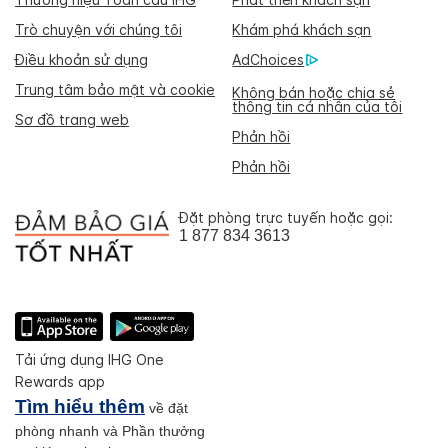
Trò chuyện với chúng tôi
Khám phá khách sạn
Điều khoản sử dụng
AdChoices
Trung tâm bảo mật và cookie
Không bán hoặc chia sẻ
thông tin cá nhân của tôi
Sơ đồ trang web
Phản hồi
Phản hồi
Đặt phòng trực tuyến hoặc gọi:
1 877 834 3613
Tải ứng dụng IHG One
Rewards app
Tìm hiểu thêm
về đặt
phòng nhanh và Phần thưởng