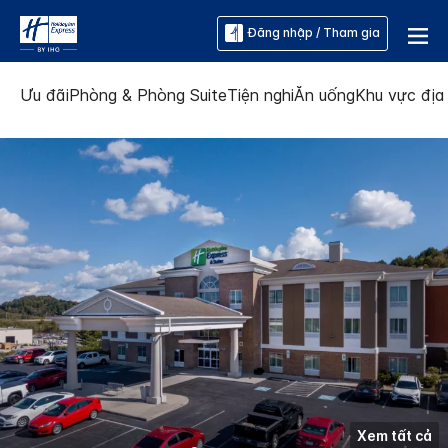
Đăng nhập / Tham gia
Ưu đãi
Phòng & Phòng Suite
Tiện nghi
Ăn uống
Khu vực địa
Xem tất cả