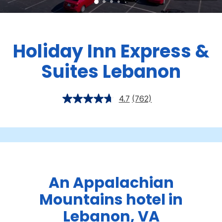
Holiday Inn Express &
Suites
Lebanon
4.7
(762)
An Appalachian
Mountains hotel in
Lebanon, VA