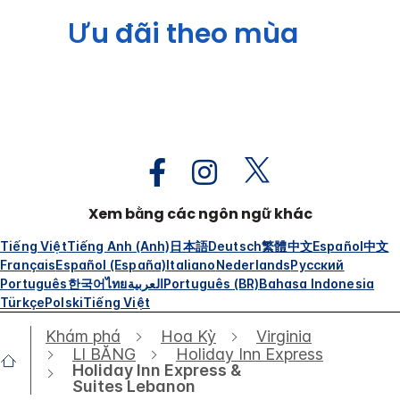
Ưu đãi theo mùa
Xem bằng các ngôn ngữ khác
Tiếng Việt
Tiếng Anh (Anh)
日本語
Deutsch
繁體中文
Español
中文
Français
Español (España)
Italiano
Nederlands
Русский
Português
한국어
ไทย
العربية
Português (BR)
Bahasa Indonesia
Türkçe
Polski
Tiếng Việt
Khám phá
Hoa Kỳ
Virginia
LI BĂNG
Holiday Inn Express
Holiday Inn Express &
Suites Lebanon