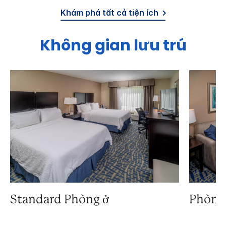
Khám phá tất cả tiện ích
Không gian lưu trú
Standard Phòng ở
Phòng 