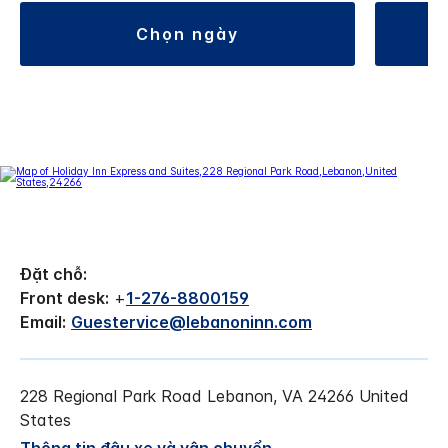
chọn ngày
Đặt chỗ:
Front desk:
+
1-276-8800159
Email:
Guestervice@lebanoninn.com
228 Regional Park Road
Lebanon
,
VA
24266
United
States
Thông tin đậu xe và vận chuyển