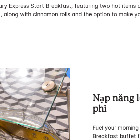
ry Express Start Breakfast, featuring two hot items da
, along with cinnamon rolls and the option to make y
Nạp năng l
phí
Fuel your morning
Breakfast buffet f