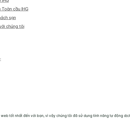
p IHG
 Toàn cầu IHG
hách sạn
ới chúng tôi
:
eb tốt nhất đến với bạn, vì vậy chúng tôi đã sử dụng tính năng tự động dịch