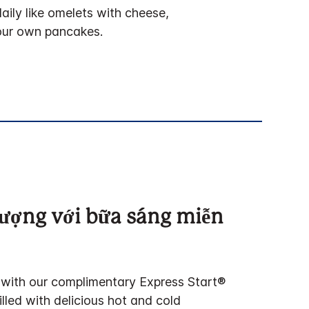
ily like omelets with cheese,
our own pancakes.
ượng với bữa sáng miễn
 with our complimentary Express Start®
illed with delicious hot and cold