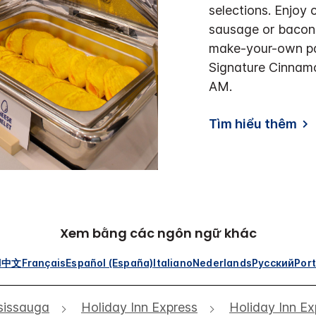
selections. Enjoy 
sausage or bacon
make-your-own pa
Signature Cinnamo
AM.
Tìm hiểu thêm
Xem bằng các ngôn ngữ khác
l
中文
Français
Español (España)
Italiano
Nederlands
Русский
Por
sissauga
Holiday Inn Express
Holiday Inn Ex