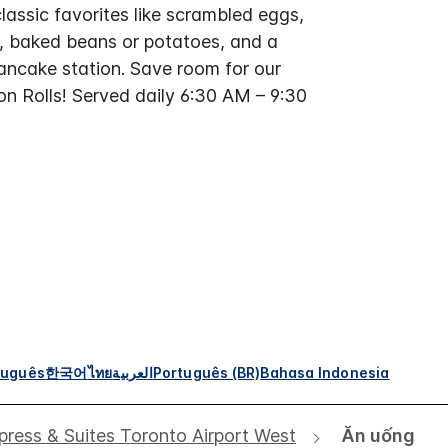
classic favorites like scrambled eggs,
, baked beans or potatoes, and a
ncake station. Save room for our
n Rolls! Served daily 6:30 AM – 9:30
tuguês
한국어
ไทย
العربية
Português (BR)
Bahasa Indonesia
press & Suites Toronto Airport West
Ăn uống