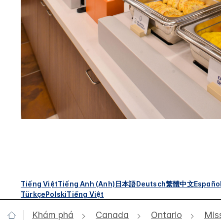
Tiếng Việt
Tiếng Anh (Anh)
日本語
Deutsch
繁體中文
Españo
Türkçe
Polski
Tiếng Việt
Khám phá
Canada
Ontario
Mis