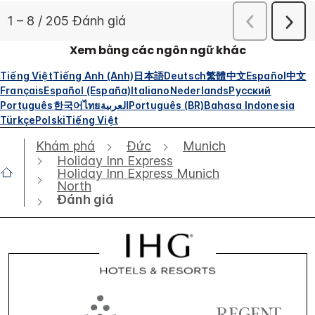
Xem bằng các ngôn ngữ khác
Tiếng Việt
Tiếng Anh (Anh)
日本語
Deutsch
繁體中文
Español
中文
Français
Español (España)
Italiano
Nederlands
Русский
Português
한국어
ไทย
العربية
Português (BR)
Bahasa Indonesia
Türkçe
Polski
Tiếng Việt
Khám phá
Đức
Munich
Holiday Inn Express
Holiday Inn Express Munich
North
Đánh giá