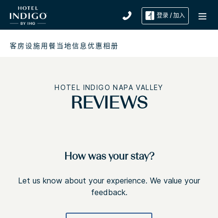
登录 / 加入
客房
设施
用餐
当地信息
优惠
相册
HOTEL INDIGO
NAPA VALLEY
REVIEWS
How was your stay?
Let us know about your experience. We value your
feedback.