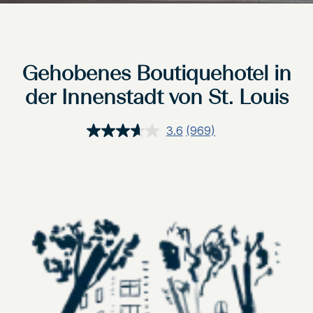
Gehobenes Boutiquehotel in
der Innenstadt von St. Louis
3.6
(969)
969
Bewertungen
lesen.
Link
auf
derselben
Seite.