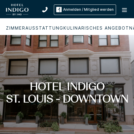
Anmelden / Mitglied werden
ZIMMER
AUSSTATTUNG
KULINARISCHES ANGEBOT
N
HOTEL INDIGO
ST. LOUIS - DOWNTOWN