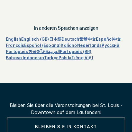
In anderen Sprachen anzeigen
English
Englisch (GB)
日本語
Deutsch
繁體中文
Español
中文
Français
Español (España)
Italiano
Nederlands
Русский
Português
한국어
ไทย
العربية
Português (BR)
Bahasa Indonesia
Türkçe
Polski
Tiếng Việt
Bleiben Sie über alle Veranstaltungen bei
St. Louis -
Downtown
auf dem Laufenden!
BLEIBEN SIE IN KONTAKT