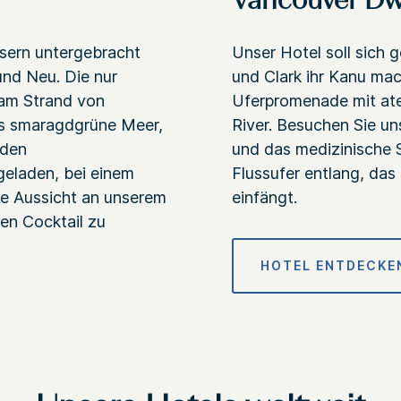
Vancouver Dw
usern untergebracht
Unser Hotel soll sich
und Neu. Die nur
und Clark ihr Kanu mac
 am Strand von
Uferpromenade mit at
das smaragdgrüne Meer,
River. Besuchen Sie u
nden
und das medizinische 
geladen, bei einem
Flussufer entlang, das
ie Aussicht an unserem
einfängt.
en Cocktail zu
HOTEL ENTDECKE