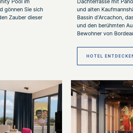
inity Pool im
Dachterrasse mit Pano
d gönnen Sie sich
und alten Kaufmannshä
den Zauber dieser
Bassin d'Arcachon, d
und den berühmten Aust
Bewohner von Bordeaux
HOTEL ENTDECKE