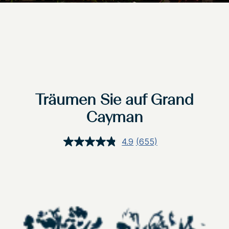
Träumen Sie auf Grand
Cayman
4.9
(655)
655
Bewertungen
lesen.
Link
auf
derselben
Seite.