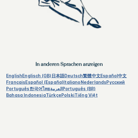
In anderen Sprachen anzeigen
English
Englisch (GB)
日本語
Deutsch
繁體中文
Español
中文
Français
Español (España)
Italiano
Nederlands
Русский
Português
한국어
ไทย
العربية
Português (BR)
Bahasa Indonesia
Türkçe
Polski
Tiếng Việt