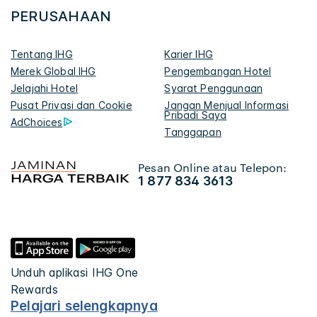
PERUSAHAAN
Tentang IHG
Karier IHG
Merek Global IHG
Pengembangan Hotel
Jelajahi Hotel
Syarat Penggunaan
Pusat Privasi dan Cookie
Jangan Menjual Informasi
Pribadi Saya
AdChoices
Tanggapan
Pesan Online atau Telepon:
1 877 834 3613
Unduh aplikasi IHG One
Rewards
Pelajari selengkapnya