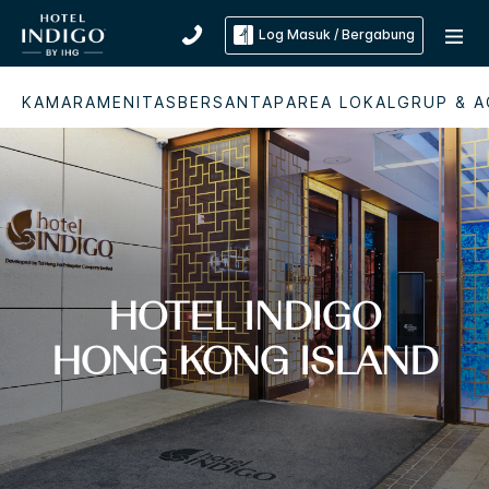
Log Masuk / Bergabung
KAMAR
AMENITAS
BERSANTAP
AREA LOKAL
GRUP & A
HOTEL INDIGO
HONG KONG ISLAND