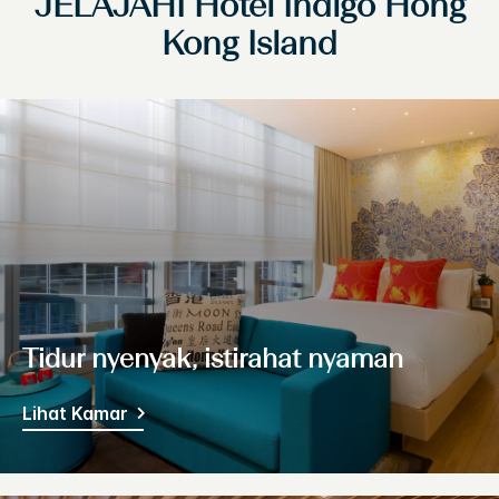
JELAJAHI
Hotel Indigo
Hong
Kong Island
Tidur nyenyak, istirahat nyaman
Lihat Kamar