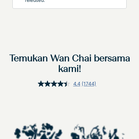
released.
Temukan Wan Chai bersama
kami!
4.4
(1744)
Baca
Ulasan.
Tautan
halaman
yang
sama.