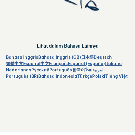
Lihat dalam Bahasa Lainnya
Bahasa Inggris
Bahasa Inggris (GB)
日本語
Deutsch
繁體中文
Español
中文
Français
Español (España)
Italiano
Nederlands
Русский
Português
한국어
ไทย
العربية
Português (BR)
Bahasa Indonesia
Türkçe
Polski
Tiếng Việt