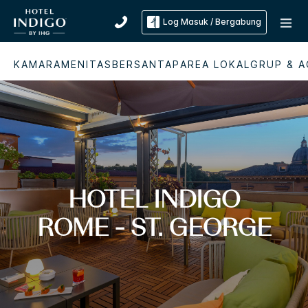
Log Masuk / Bergabung
KAMAR
AMENITAS
BERSANTAP
AREA LOKAL
GRUP & A
HOTEL INDIGO
ROME - ST. GEORGE