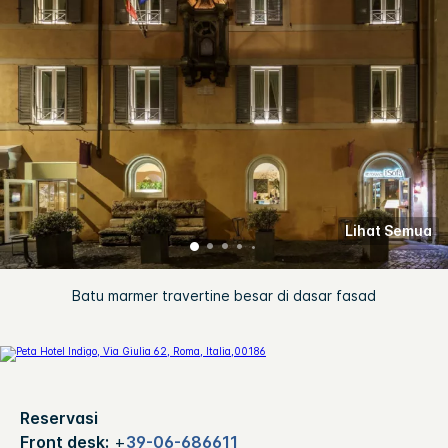
Lihat Semua
Batu marmer travertine besar di dasar fasad
Reservasi
Front desk:
+
39-06-686611