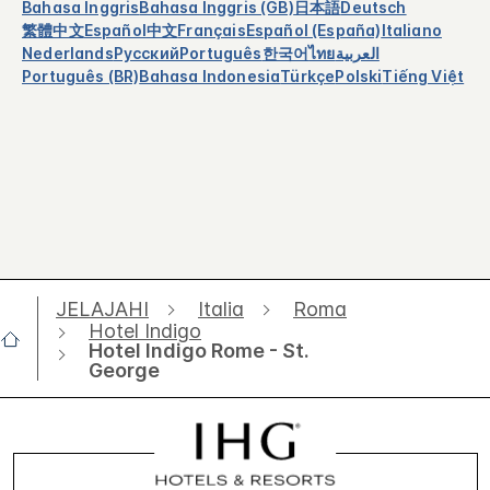
Bahasa Inggris
Bahasa Inggris (GB)
日本語
Deutsch
繁體中文
Español
中文
Français
Español (España)
Italiano
Nederlands
Русский
Português
한국어
ไทย
العربية
Português (BR)
Bahasa Indonesia
Türkçe
Polski
Tiếng Việt
JELAJAHI
Italia
Roma
Hotel Indigo
Hotel Indigo Rome - St.
George