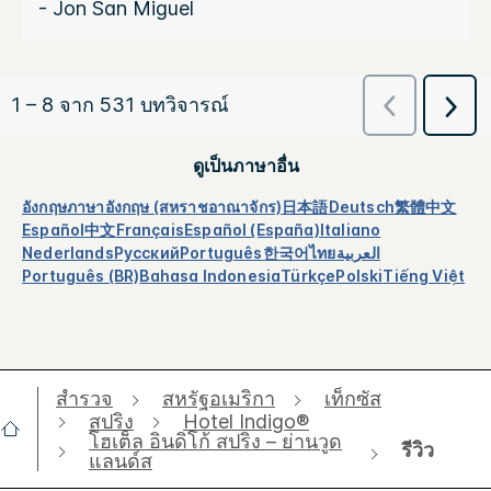
ดูเป็นภาษาอื่น
อังกฤษ
ภาษาอังกฤษ (สหราชอาณาจักร)
日本語
Deutsch
繁體中文
Español
中文
Français
Español (España)
Italiano
Nederlands
Русский
Português
한국어
ไทย
العربية
Português (BR)
Bahasa Indonesia
Türkçe
Polski
Tiếng Việt
สำรวจ
สหรัฐอเมริกา
เท็กซัส
สปริง
Hotel Indigo®
โฮเต็ล อินดิโก้ สปริง – ย่านวูด
รีวิว
แลนด์ส