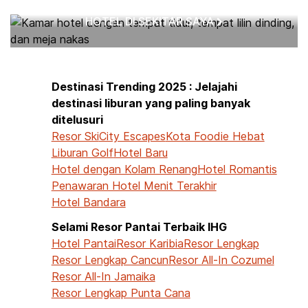
HOTEL DI SEKITAR SAYA
Destinasi Trending 2025 : Jelajahi
destinasi liburan yang paling banyak
ditelusuri
Resor Ski
City Escapes
Kota Foodie Hebat
Liburan Golf
Hotel Baru
Hotel dengan Kolam Renang
Hotel Romantis
Penawaran Hotel Menit Terakhir
Hotel Bandara
Selami Resor Pantai Terbaik IHG
Hotel Pantai
Resor Karibia
Resor Lengkap
Resor Lengkap Cancun
Resor All-In Cozumel
Resor All-In Jamaika
Resor Lengkap Punta Cana