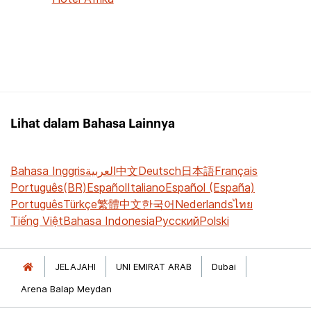
Lihat dalam Bahasa Lainnya
Bahasa Inggris
العربية
中文
Deutsch
日本語
Français
Português(BR)
Español
Italiano
Español (España)
Português
Türkçe
繁體中文
한국어
Nederlands
ไทย
Tiếng Việt
Bahasa Indonesia
Русский
Polski
JELAJAHI
UNI EMIRAT ARAB
Dubai
Arena Balap Meydan