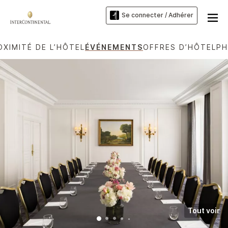
Se connecter / Adhérer
OXIMITÉ DE L’HÔTEL
ÉVÉNEMENTS
OFFRES D’HÔTEL
P
Tout voir