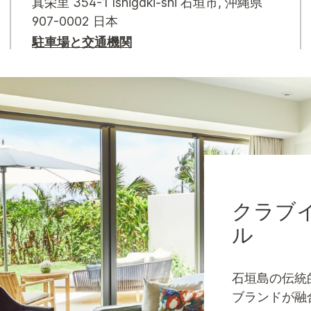
真栄里 354-1
Ishigaki-shi
石垣市
,
沖縄県
907-0002
日本
駐車場と交通機関
クラブ
ル
石垣島の伝統
ブランドが融