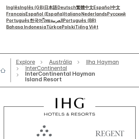
Inglês
Inglês (GB)
日本語
Deutsch
繁體中文
Español
中文
Français
Español (España)
Italiano
Nederlands
Русский
Português
한국어
ไทย
العربية
Português (BR)
Bahasa Indonesia
Türkçe
Polski
Tiếng Việt
Explore
Austrália
Ilha Hayman
InterContinental
InterContinental Hayman
Island Resort