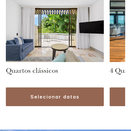
4 Quar
Quartos clássicos
selecionar datas