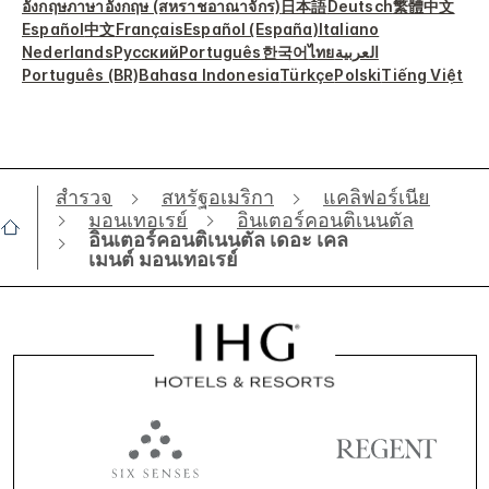
อังกฤษ
ภาษาอังกฤษ (สหราชอาณาจักร)
日本語
Deutsch
繁體中文
Español
中文
Français
Español (España)
Italiano
Nederlands
Русский
Português
한국어
ไทย
العربية
Português (BR)
Bahasa Indonesia
Türkçe
Polski
Tiếng Việt
สำรวจ
สหรัฐอเมริกา
แคลิฟอร์เนีย
มอนเทอเรย์
อินเตอร์คอนติเนนตัล
อินเตอร์คอนติเนนตัล เดอะ เคล
เมนต์ มอนเทอเรย์