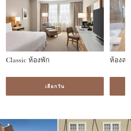
ห้องสว
Classic ห้องพัก
เลือกวัน