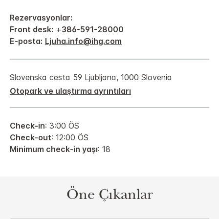
Rezervasyonlar:
Front desk:
+
386-591-28000
E-posta:
Ljuha.info@ihg.com
Slovenska cesta 59
Ljubljana
,
1000
Slovenia
Otopark ve ulaştırma ayrıntıları
Check-in
: 3:00 ÖS
Check-out
: 12:00 ÖS
Minimum check-in yaşı
: 18
Öne Çıkanlar