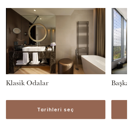
Klasik Odalar
Başkanl
tarihleri seç