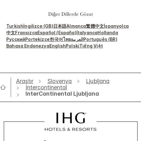
Diğer Dillerde Gözat
Turkish
İngilizce (GB)
日本語
Almanca
繁體中文
İspanyolca
中文
Fransızca
Español (España)
İtalyanca
Hollanda
Русский
Portekizce
한국어
ไทย
العربية
Português (BR)
Bahasa Endonezya
English
Polski
Tiếng Việt
Araştır
Slovenya
Ljubljana
Intercontinental
InterContinental Ljubljana