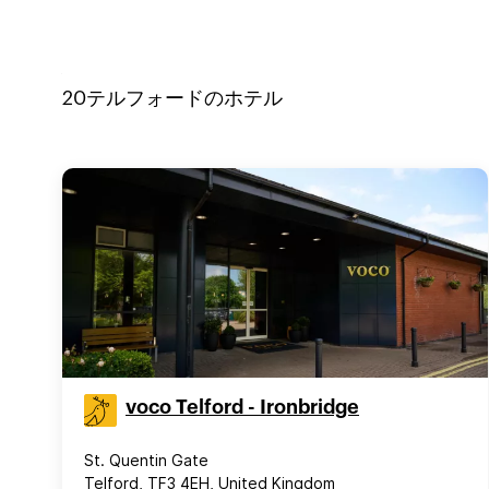
20
テルフォード
のホテル
voco Telford - Ironbridge
St. Quentin Gate
Telford, TF3 4EH, United Kingdom