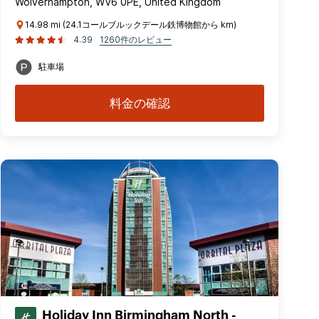
Wolverhampton, WV6 0PE, United Kingdom
14.98 mi (24.1コールブルックデール鉄博物館から km)
4.39
1260件のレビュー
駐車場
料金の確認
Holiday Inn Birmingham North -