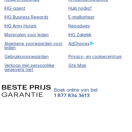
IHG-agent
Hulp nodig?
IHG Business Rewards
E-mailbeheer
IHG Army Hotels
Reisadvies
Materialen voor leden
IHG Zakelijk
Algemene voorwaarden voor
AdChoices
leden
Gebruiksvoorwaarden
Privacy- en cookiecentrum
Verkoop mijn persoonlijke
Site Map
gegevens niet
Boek online van bel:
1 877 834 3613