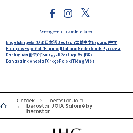
Weergeven in andere talen
Engels
Engels (GB)
日本語
Deutsch
繁體中文
Español
中文
Français
Español (España)
Italiano
Nederlands
Русский
Português
한국어
ไทย
العربية
Português (BR)
Bahasa Indonesia
Türkçe
Polski
Tiếng Việt
Ontdek
Iberostar Joia
Iberostar JOIA Salomé by
Iberostar