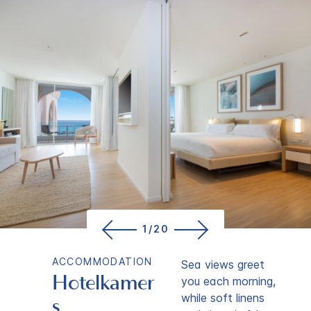
1/20
ACCOMMODATION
Sea views greet
Hotelkamer
you each morning,
while soft linens
s