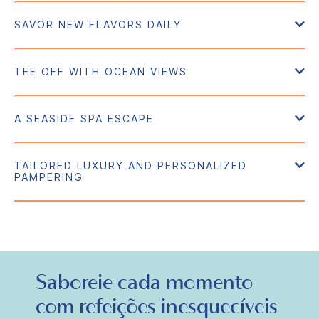
Saboreie cada momento
com refeições inesquecíveis