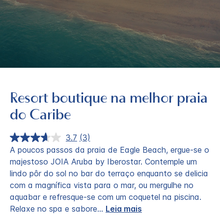
Resort boutique na melhor praia
do Caribe
3.7
(3)
Leu
3
A poucos passos da praia de Eagle Beach, ergue-se o
análises.
majestoso JOIA Aruba by Iberostar. Contemple um
Link
para
lindo pôr do sol no bar do terraço enquanto se delicia
a
com a magnífica vista para o mar, ou mergulhe no
mesma
página.
aquabar e refresque-se com um coquetel na piscina.
Relaxe no spa e sabore
...
Leia mais