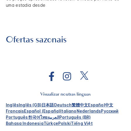
uma estadia desde
Ofertas sazonais
Visualizar noutras línguas
Inglês
Inglês (GB)
日本語
Deutsch
繁體中文
Español
中文
Français
Español (España)
Italiano
Nederlands
Русский
Português
한국어
ไทย
العربية
Português (BR)
Bahasa Indonesia
Türkçe
Polski
Tiếng Việt