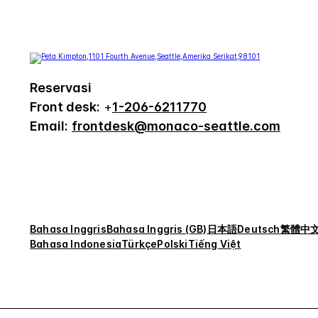
Reservasi
Front desk:
+
1-206-6211770
Email:
frontdesk@monaco-seattle.com
Bahasa Inggris
Bahasa Inggris (GB)
日本語
Deutsch
繁體中
Bahasa Indonesia
Türkçe
Polski
Tiếng Việt