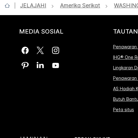
JELAJAHI
Amerika Serikat
WASHIN
MEDIA SOSIAL
TAUTAN
Penawaran 
IHG® One R
Lingkaran 
Penawaran 
AS Hadiah K
Butuh Bant
Peta situs