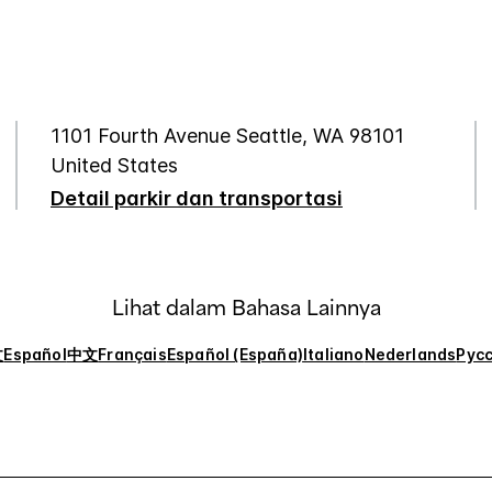
1101 Fourth Avenue
Seattle
,
WA
98101
United States
Detail parkir dan transportasi
Lihat dalam Bahasa Lainnya
文
Español
中文
Français
Español (España)
Italiano
Nederlands
Рус