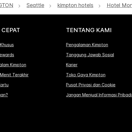
GTON
Seattle
kimpton hotels
Hotel Mon
 CEPAT
TENTANG KAMI
Khusus
Pengalaman Kimpton
ewards
Tanggung Jawab Sosial
Dalam Kimpton
Karier
Menit Terakhir
Toko Gaya Kimpton
artu
Pusat Privasi dan Cookie
uan?
Jangan Menjual Informasi Pribad