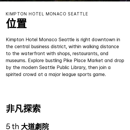
KIMPTON
HOTEL MONACO SEATTLE
位置
Kimpton Hotel Monaco Seattle is right downtown in
the central business district, within walking distance
to the waterfront with shops, restaurants, and
museums. Explore bustling Pike Place Market and drop
by the modern Seattle Public Library, then join a
spirited crowd at a major league sports game.
非凡探索
5 th 大道劇院