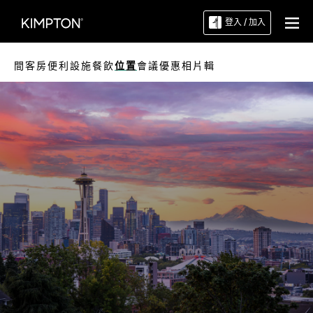
登入 / 加入
間客房
便利設施
餐飲
位置
會議
優惠
相片輯