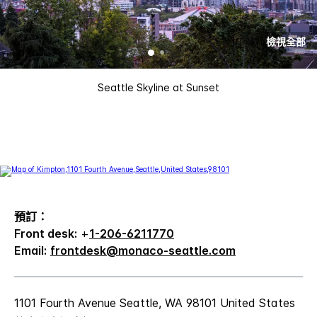
檢視全部
Seattle Skyline at Sunset
預訂：
Front desk:
+
1-206-6211770
Email:
frontdesk@monaco-seattle.com
1101 Fourth Avenue
Seattle
,
WA
98101
United States