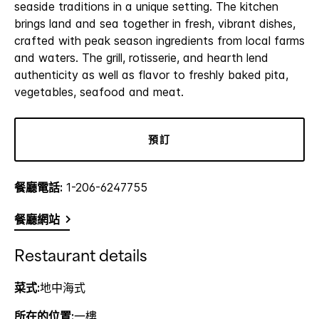
seaside traditions in a unique setting. The kitchen
brings land and sea together in fresh, vibrant dishes,
crafted with peak season ingredients from local farms
and waters. The grill, rotisserie, and hearth lend
authenticity as well as flavor to freshly baked pita,
vegetables, seafood and meat.
預訂
餐廳電話:
1-206-6247755
餐廳網站
Restaurant details
菜式:
地中海式
所在的位置:
一樓