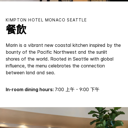
KIMPTON
HOTEL MONACO SEATTLE
餐飲
Marin is a vibrant new coastal kitchen inspired by the
bounty of the Pacific Northwest and the sunlit
shores of the world. Rooted in Seattle with global
influence, the menu celebrates the connection
between land and sea.
In-room dining hours:
7:00 上午 - 9:00 下午