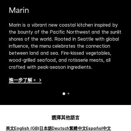
Marin
私
res
Marin is a vibrant new coastal kitchen inspired by
Our
f up
the bounty of the Pacific Northwest and the sunlit
The
shores of the world. Rooted in Seattle with global
to 
o
influence, the menu celebrates the connection
clo
between land and sea. Fire-kissed vegetables,
feat
wood-grilled seafood, and rotisserie meats, all
natu
crafted with peak-season ingredients.
進
進一步了解。
選擇其他語言
英文
English (GB)
日本語
Deutsch
繁體中文
Español
中文