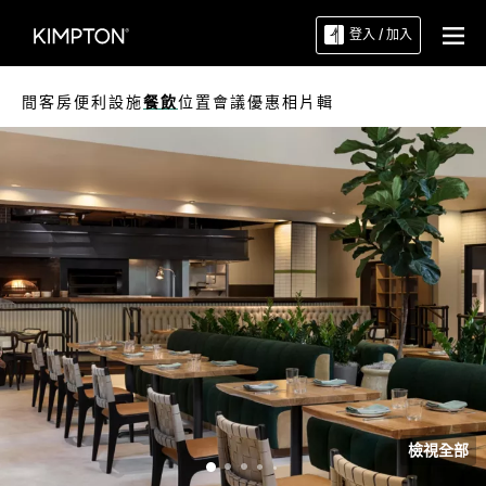
登入 / 加入
間客房
便利設施
餐飲
位置
會議
優惠
相片輯
檢視全部