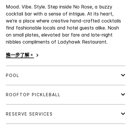
Mood. Vibe. Style. Step inside No Rose, a buzzy
cocktail bar with a sense of intrigue. At its heart,
we’re a place where creative hand-crafted cocktails
find fashionable locals and hotel guests alike. Nosh
on small plates, elevated bar fare and late-night
nibbles compliments of Ladyhawk Restaurant.
進一步了解。