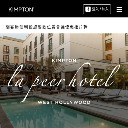
登入 / 加入
間客房
便利設施
餐飲
位置
會議
優惠
相片輯