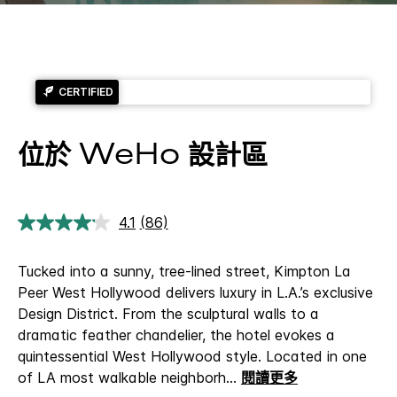
CERTIFIED
位於 WeHo 設計區
4.1
(86)
閱
讀
86
Tucked into a sunny, tree-lined street, Kimpton La
評
論.
Peer West Hollywood delivers luxury in L.A.’s exclusive
相
Design District. From the sculptural walls to a
同
頁
dramatic feather chandelier, the hotel evokes a
面
quintessential West Hollywood style. Located in one
連
結。
of LA most walkable neighborh
...
閱讀更多