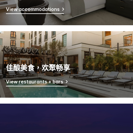
View accommodations
佳酿美食，欢聚畅享
View restaurants + bars