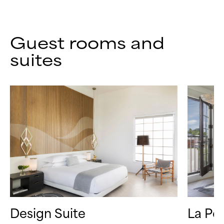
Guest rooms and
suites
Design Suite
La Pee