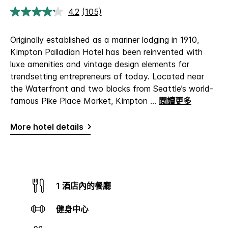
4.2
(105)
閱
讀
105
Originally established as a mariner lodging in 1910,
評
論.
Kimpton Palladian Hotel has been reinvented with
相
luxe amenities and vintage design elements for
同
頁
trendsetting entrepreneurs of today. Located near
面
the Waterfront and two blocks from Seattle’s world-
連
結。
famous Pike Place Market, Kimpton
...
閱讀更多
More hotel details
1 酒店內的餐廳
健身中心