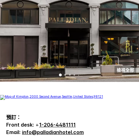
檢視全部
預訂：
Front desk:
+
1-206-4481111
Email:
info@palladianhotel.com