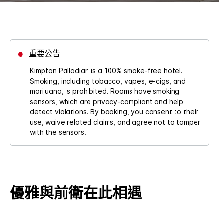
重要公告
Kimpton Palladian is a 100% smoke-free hotel.
Smoking, including tobacco, vapes, e-cigs, and
marijuana, is prohibited. Rooms have smoking
sensors, which are privacy-compliant and help
detect violations. By booking, you consent to their
use, waive related claims, and agree not to tamper
with the sensors.
優雅與前衛在此相遇