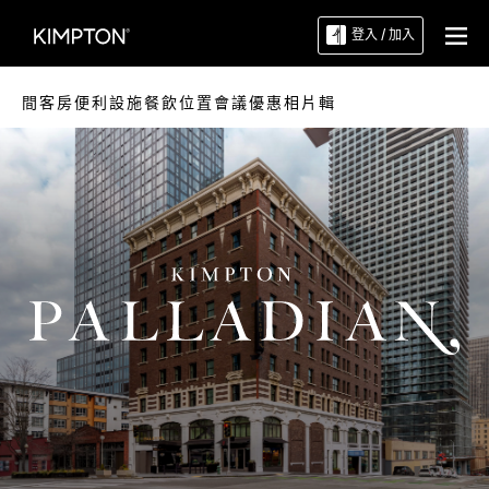
登入 / 加入
間客房
便利設施
餐飲
位置
會議
優惠
相片輯