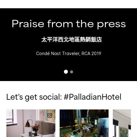
Praise from the press
太平洋西北地區熱銷飯店
Condé Nast Traveler, RCA 2019
Let's get social: #PalladianHotel