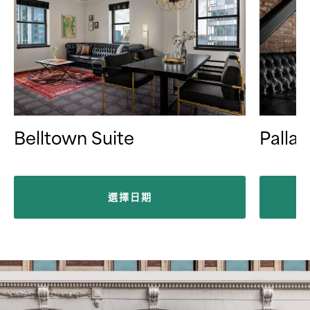
Belltown Suite
Pallad
選擇日期