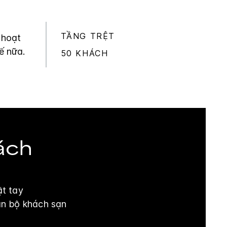
TẦNG TRỆT
 hoạt
ế nữa.
50 KHÁCH
ách
ặt tay
àn bộ khách sạn