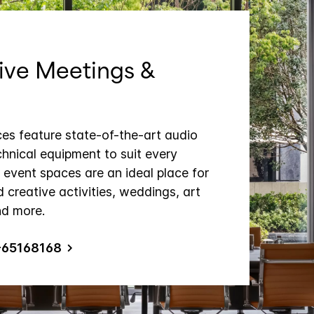
ive Meetings &
ces feature state-of-the-art audio
chnical equipment to suit every
l event spaces are an ideal place for
d creative activities, weddings, art
nd more.
-65168168