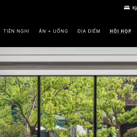
Kỳ
TIỆN NGHI
ĂN + UỐNG
ĐỊA ĐIỂM
HỘI HỌP