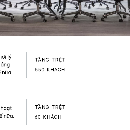
ơi lý
TẦNG TRỆT
sáng
550 KHÁCH
ế nữa.
TẦNG TRỆT
 hoạt
ế nữa.
60 KHÁCH