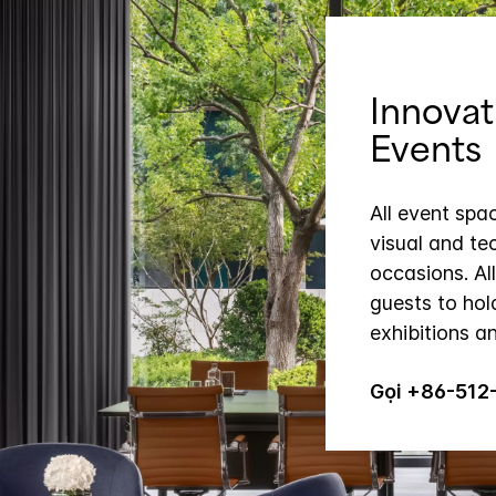
Innovat
Events
All event spa
visual and te
occasions. Al
guests to hol
exhibitions a
Gọi +86-512