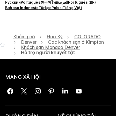
Русский
Português
한국어
ไทย
العربية
Português (BR)
Bahasa Indonesia
Türkçe
Polski
Tiếng Việt
Khám phá
Hoa Kỳ
COLORADO
Denver
Các khách sạn ở Kimpton
Khách sạn Monaco Denver
Hỗ trợ người khuyết tật
MẠNG XÃ HỘI