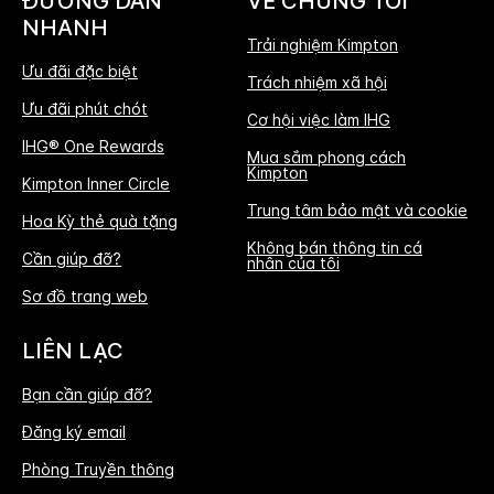
ĐƯỜNG DẪN
VỀ CHÚNG TÔI
NHANH
Trải nghiệm Kimpton
Ưu đãi đặc biệt
Trách nhiệm xã hội
Ưu đãi phút chót
Cơ hội việc làm IHG
IHG® One Rewards
Mua sắm phong cách
Kimpton
Kimpton Inner Circle
Trung tâm bảo mật và cookie
Hoa Kỳ thẻ quà tặng
Không bán thông tin cá
Cần giúp đỡ?
nhân của tôi
Sơ đồ trang web
LIÊN LẠC
Bạn cần giúp đỡ?
Đăng ký email
Phòng Truyền thông