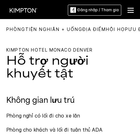
Đăng nhập / Tham gia
PHÒNG
TIỆN NGHI
ĂN + UỐNG
ĐỊA ĐIỂM
HỘI HỌP
ƯU 
KIMPTON
HOTEL MONACO DENVER
Hỗ trợ người
khuyết tật
Không gian lưu trú
Phòng nghỉ có lối đi cho xe lăn
Phòng cho khách và lối đi tuân thủ ADA