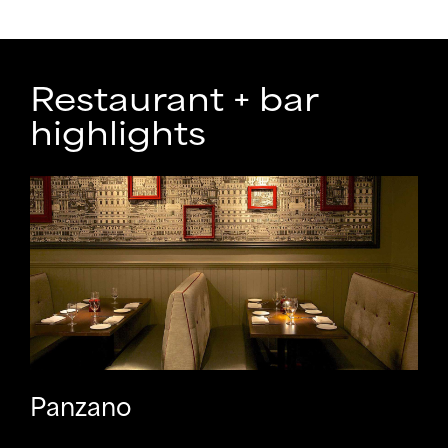
Restaurant + bar
highlights
Panzano
Pa