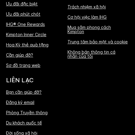
Ưu đãi đặc biệt
Trách nhiệm xã hội
Ưu đãi phút chót
Cơ hội việc làm IHG
IHG® One Rewards
Mua sắm phong cách
Kimpton
Kimpton Inner Circle
Trung tâm bảo mật và cookie
Hoa Kỳ thẻ quà tặng
Không bán thông tin cá
Cần giúp đỡ?
nhân của tôi
Sơ đồ trang web
LIÊN LẠC
Bạn cần giúp đỡ?
Đăng ký email
Phòng Truyền thông
Du khách quốc tế
Đời sống xã hội