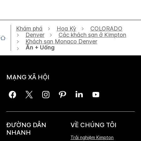
Khám phá
Hoa Kỳ
COLORADO
Denver
Các khách sạn ở Kimpton
Khách sạn Monaco Denver
Ăn + Uống
MẠNG XÃ HỘI
ĐƯỜNG DẪN
VỀ CHÚNG TÔI
NHANH
Trải nghiệm Kimpton