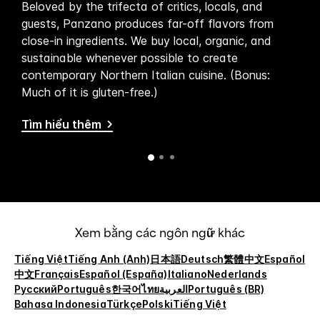
 yêu
Beloved by the trifecta of critics, locals, and
Pan
ng
guests, Panzano produces far-off flavors from
dow
ởng
close-in ingredients. We buy local, organic, and
exp
gạch
sustainable whenever possible to create
bit
ho
contemporary Northern Italian cuisine. (Bonus:
vib
có
Much of it is gluten-free.)
expe
Tìm hiểu thêm
Tìm
Xem bằng các ngôn ngữ khác
Tiếng Việt
Tiếng Anh (Anh)
日本語
Deutsch
繁體中文
Español
中文
Français
Español (España)
Italiano
Nederlands
Русский
Português
한국어
ไทย
العربية
Português (BR)
Bahasa Indonesia
Türkçe
Polski
Tiếng Việt