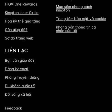
IHG® One Rewards
Mua sắm phong cách
Kimpton
Kimpton Inner Circle
Trung tâm bảo mật và cookie
Hoa Kỳ thẻ quà tặng
Không bán thông tin cá
Cần giúp đỡ?
nhân của tôi
Sơ đồ trang web
LIÊN LẠC
Bạn cần giúp đỡ?
Đăng ký email
Phòng Truyền thông
Du khách quốc tế
Đời sống xã hội
Feedback