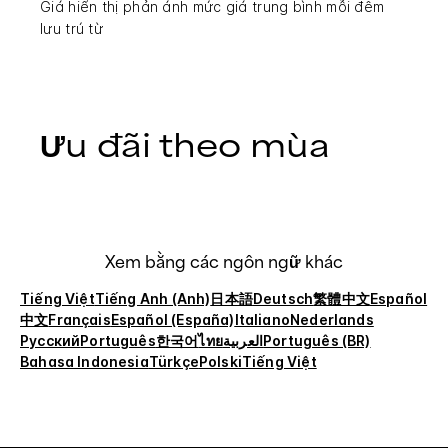
Giá hiển thị phản ánh mức giá trung bình mỗi đêm
lưu trú từ
Ưu đãi theo mùa
Xem bằng các ngôn ngữ khác
Tiếng Việt
Tiếng Anh (Anh)
日本語
Deutsch
繁體中文
Español
中文
Français
Español (España)
Italiano
Nederlands
Русский
Português
한국어
ไทย
العربية
Português (BR)
Bahasa Indonesia
Türkçe
Polski
Tiếng Việt