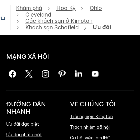
Khám phá
Hoa Kỳ
Ohio
Cleveland
Các khách sạn ở Kimpton
Ưu đãi
Khách sạn Schofield
MẠNG XÃ HỘI
ĐƯỜNG DẪN
VỀ CHÚNG TÔI
NHANH
Trải nghiệm Kimpton
Ưu đãi đặc biệt
Trách nhiệm xã hội
Ưu đãi phút chót
Cơ hội việc làm IHG