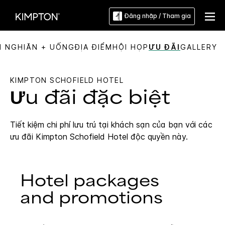
Đăng nhập / Tham gia
N NGHI
ĂN + UỐNG
ĐỊA ĐIỂM
HỘI HỌP
ƯU ĐÃI
GALLERY
KIMPTON
SCHOFIELD HOTEL
Ưu đãi đặc biệt
Tiết kiệm chi phí lưu trú tại khách sạn của bạn với các
ưu đãi
Kimpton
Schofield Hotel
độc quyền này.
Hotel packages
and promotions