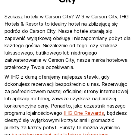
Szukasz hotelu w Carson City? W 9 w Carson City, IHG
Hotels & Resorts to idealny hotel na zbliżającą się
podróż do Carson City. Nasze hotele starają się
zapewnić wyjątkową obsługę i niezapomniany pobyt dla
każdego gościa. Niezależnie od tego, czy szukasz
luksusowego, butikowego lub niedrogiego
zakwaterowania w Carson City, nasza marka hotelowa
przekroczy Twoje oczekiwania.
W IHG z dumą oferujemy najlepsze stawki, gdy
dokonujesz rezerwacji bezpośrednio u nas. Rezerwując
za pośrednictwem naszej oficjalnej strony internetowej
lub aplikacji mobilnej, zawsze uzyskasz najbardziej
konkurencyjne ceny. Ponadto, jako uczestnik naszego
programu lojalnościowego
IHG One Rewards
, będziesz
cieszyć się wyjątkowymi korzyściami i gromadzić
punkty za każdy pobyt. Punkty te można wymienić
na
bezpłatne noclegi, mile lotnicze i różne inne