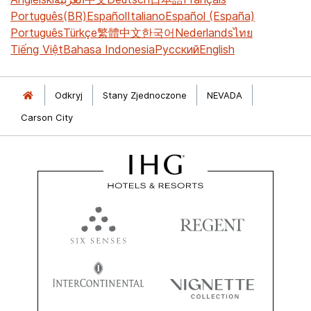
Português(BR)
Español
Italiano
Español (España)
Português
Türkçe
繁體中文
한국어
Nederlands
ไทย
Tiếng Việt
Bahasa Indonesia
Русский
English
Odkryj
Stany Zjednoczone
NEVADA
Carson City