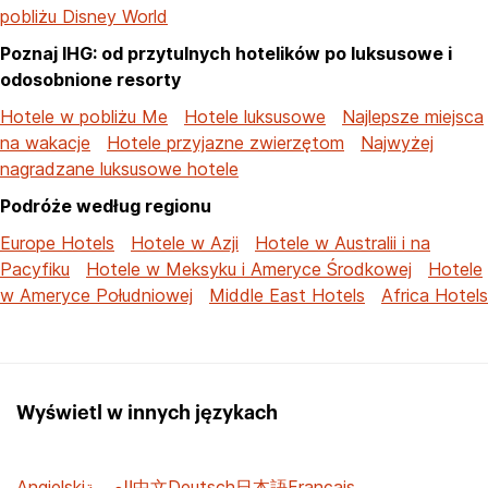
pobliżu Disney World
Poznaj IHG: od przytulnych hotelików po luksusowe i
odosobnione resorty
Hotele w pobliżu Me
Hotele luksusowe
Najlepsze miejsca
na wakacje
Hotele przyjazne zwierzętom
Najwyżej
nagradzane luksusowe hotele
Podróże według regionu
Europe Hotels
Hotele w Azji
Hotele w Australii i na
Pacyfiku
Hotele w Meksyku i Ameryce Środkowej
Hotele
w Ameryce Południowej
Middle East Hotels
Africa Hotels
Wyświetl w innych językach
Angielski
العربية
中文
Deutsch
日本語
Français