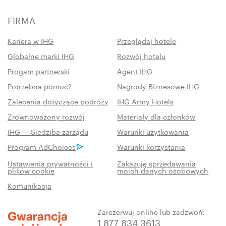
FIRMA
Kariera w IHG
Przeglądaj hotele
Globalne marki IHG
Rozwój hotelu
Progam partnerski
Agent IHG
Potrzebna pomoc?
Nagrody Biznesowe IHG
Zalecenia dotyczące podróży
IHG Army Hotels
Zrównoważony rozwój
Materiały dla członków
IHG — Siedziba zarządu
Warunki użytkowania
Program AdChoices
Warunki korzystania
Ustawienia prywatności i
Zakazuję sprzedawania
plików cookie
moich danych osobowych
Komunikacja
Zarezerwuj online lub zadzwoń:
1 877 834 3613