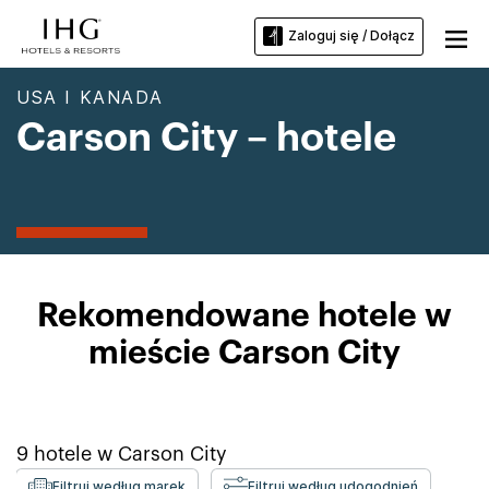
Zaloguj się / Dołącz
USA I KANADA
Carson City – hotele
Rekomendowane hotele w
mieście Carson City
9
hotele w
Carson City
Filtruj według marek
Filtruj według udogodnień