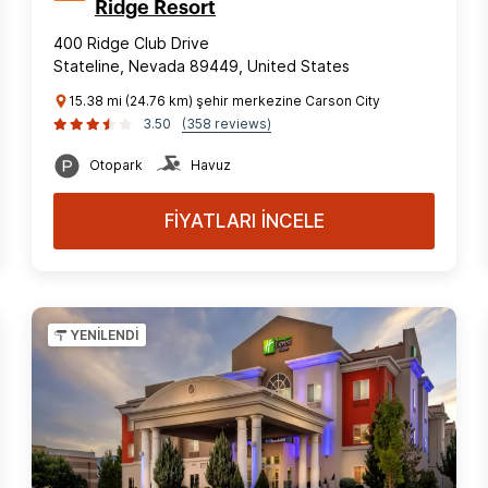
Ridge Resort
400 Ridge Club Drive
Stateline, Nevada 89449, United States
15.38 mi (24.76 km) şehir merkezine Carson City
3.50
(358 reviews)
Otopark
Havuz
FİYATLARI İNCELE
YENİLENDİ