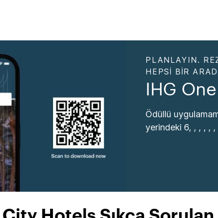
PLANLAYIN. RE
HEPSI BIR ARA
IHG One
Ödüllü uygulamamı
yerindeki 6, , , , , , , 
City Hotels Sıkça Sorulan