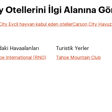
 Otellerini İlgi Alanına G
ity Evcil hayvan kabul eden oteller
Carson City Havuzl
daki Havaalanları
Turistik Yerler
e International (RNO)
Tahoe Mountain Club