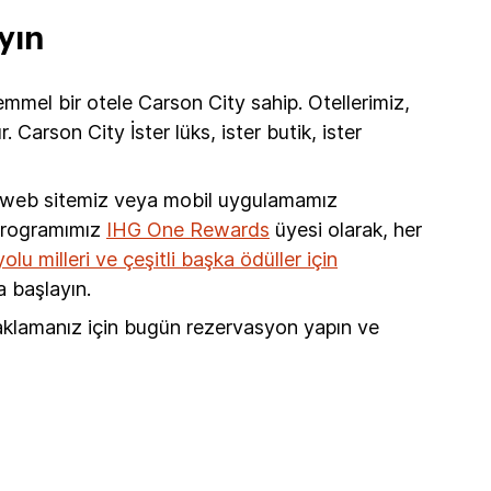
yın
mmel bir otele Carson City sahip. Otellerimiz,
arson City İster lüks, ister butik, ister
i web sitemiz veya mobil uygulamamız
 programımız
IHG One Rewards
üyesi olarak, her
lu milleri ve çeşitli başka ödüller için
 başlayın.
naklamanız için bugün rezervasyon yapın ve