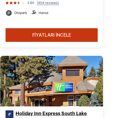
3.80
(404 reviews)
Otopark
Havuz
FİYATLARI İNCELE
Holiday Inn Express South Lake