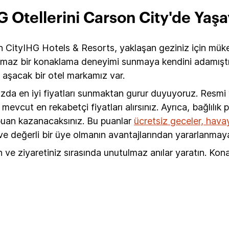
G Otellerini Carson City'de Yaşa
n CityIHG Hotels & Resorts, yaklaşan geziniz için müke
maz bir konaklama deneyimi sunmaya kendini adamıştır. C
 aşacak bir otel markamız var.
ızda en iyi fiyatları sunmaktan gurur duyuyoruz. Resm
vcut en rekabetçi fiyatları alırsınız. Ayrıca, bağlılık
 puan kazanacaksınız. Bu puanlar
ücretsiz geceler, havayo
e değerli bir üye olmanın avantajlarından yararlanmaya
 ve ziyaretiniz sırasında unutulmaz anılar yaratın. Ko