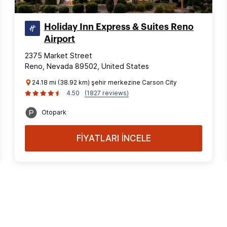
Holiday Inn Express & Suites Reno
Airport
2375 Market Street
Reno, Nevada 89502, United States
24.18 mi (38.92 km) şehir merkezine Carson City
4.50
(1827 reviews)
Otopark
FİYATLARI İNCELE