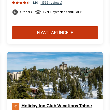
4.10
(1563 reviews)
Otopark
Evcil Hayvanlar Kabul Edilir
FİYATLARI İNCELE
Holiday Inn Club Vacations Tahoe