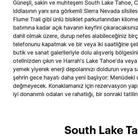
Güneşli, sakin ve muhteşem South Lake Tahoe, CA
iddiasının yanı sıra görkemli Sierra Nevada silsi
Flume Trail gibi ünlü bisiklet parkurlarından ki
batımına kadar açık havanın keyfini çıkaracaksınız.
dahil olmak üzere, durup nefes alabileceğiniz bir
telefonunu kapatmak ve bir veya iki saatliğine şe
butik ve sanat galerileriyle dolu alışveriş bölges
otelinizden çıkın ve Harrah's Lake Tahoe'da veya H
yemek yiyerek enerji depolarınızı doldurun veya s
şehrin gece hayatı daha yeni başlıyor: Menüdeki c
değmeyecek. Konaklamanız için rezervasyon yaptığın
iyi donanımlı odaları ve rahatlığı, bir sonraki tati
South Lake Ta