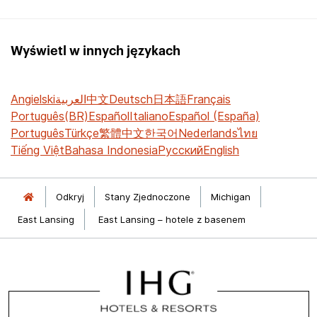
Wyświetl w innych językach
Angielski
العربية
中文
Deutsch
日本語
Français
Português(BR)
Español
Italiano
Español (España)
Português
Türkçe
繁體中文
한국어
Nederlands
ไทย
Tiếng Việt
Bahasa Indonesia
Русский
English
Odkryj
Stany Zjednoczone
Michigan
East Lansing
East Lansing – hotele z basenem