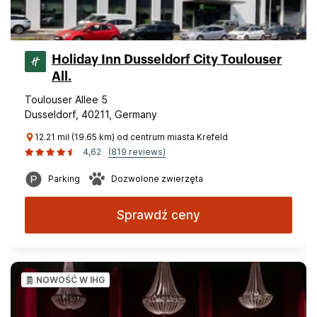
Holiday Inn Dusseldorf City Toulouser
All.
Toulouser Allee 5
Dusseldorf, 40211, Germany
12.21 mil (19.65 km) od centrum miasta Krefeld
4,62
(819 reviews)
Parking
Dozwolone zwierzęta
Sprawdź ceny
NOWOŚĆ W IHG