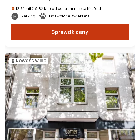
12.31 mil (19.82 km) od centrum miasta Krefeld
Parking
Dozwolone zwierzęta
Sprawdź ceny
NOWOŚĆ W IHG