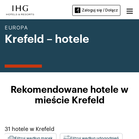
Zaloguj się / Dołącz
EUROPA
Krefeld – hotele
Rekomendowane hotele w
mieście Krefeld
31
hotele w
Krefeld
Filtruj według marek
Filtruj według udogodnień