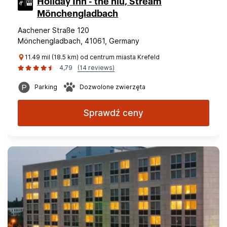
Holiday Inn - the niu, Stream
Mönchengladbach
Aachener Straße 120
Mönchengladbach, 41061, Germany
11.49 mil (18.5 km) od centrum miasta Krefeld
4,79
(14 reviews)
Parking
Dozwolone zwierzęta
Sprawdź ceny