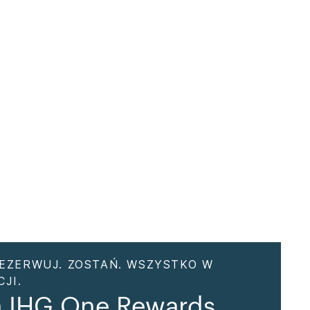
EZERWUJ. ZOSTAŃ. WSZYSTKO W
JI.
a IHG One Rewards