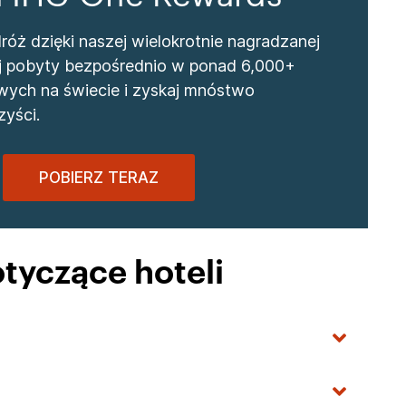
óż dzięki naszej wielokrotnie nagradzanej
wuj pobyty bezpośrednio w ponad 6,000+
wych na świecie i zyskaj mnóstwo
yści.
POBIERZ TERAZ
tyczące hoteli