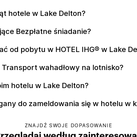
ząt hotele w Lake Delton?
ujące Bezpłatne śniadanie?
ać od pobytu w HOTEL IHG® w Lake De
z Transport wahadłowy na lotnisko?
im hotelu w Lake Delton?
gany do zameldowania się w hotelu w k
ZNAJDŹ SWOJE DOPASOWANIE
rzeglądaj według zainteresow