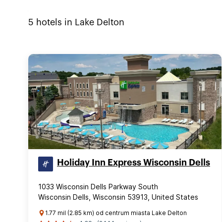
5
hotels in
Lake Delton
Holiday Inn Express Wisconsin Dells
1033 Wisconsin Dells Parkway South
Wisconsin Dells, Wisconsin 53913, United States
1.77 mil (2.85 km) od centrum miasta Lake Delton