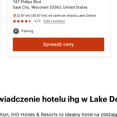
747 Phillips Blvd
Sauk City, Wisconsin 53583, United States
22.97 mil (36.97 km) od centrum miasta Lake Delton
4,75
(246 reviews)
Parking
Sprawdź ceny
iadczenie hotelu ihg w Lake D
on, IHG Hotels & Resorts to idealny hotel na zbliżaj