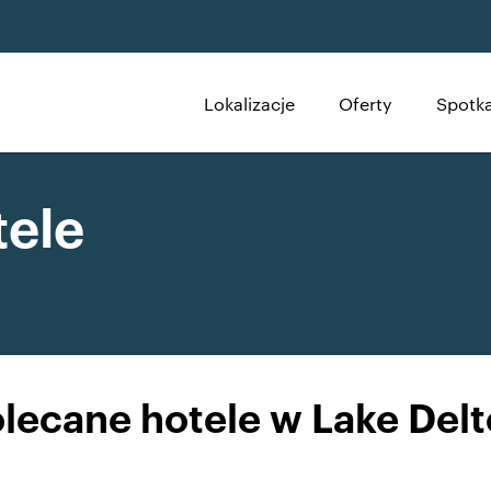
Lokalizacje
Oferty
Spotka
tele
lecane hotele w Lake Del