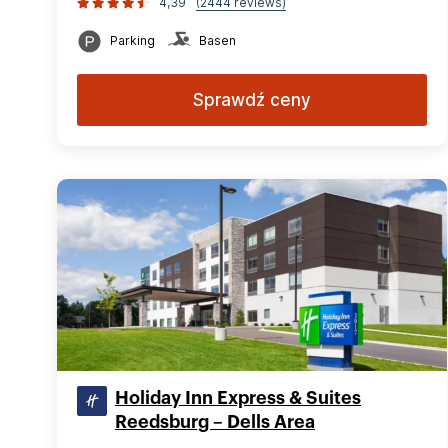
4,39
(2444 reviews)
Parking
Basen
Sprawdź ceny
Holiday Inn Express & Suites
Reedsburg – Dells Area