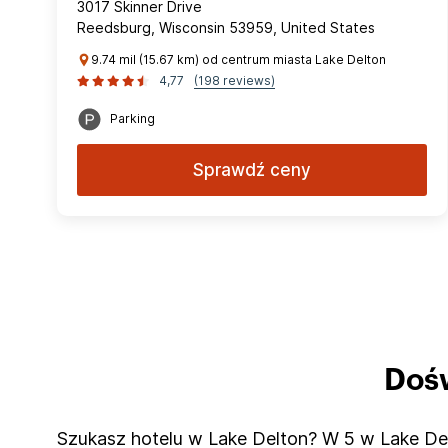
3017 Skinner Drive
Reedsburg, Wisconsin 53959, United States
9.74 mil (15.67 km) od centrum miasta Lake Delton
4,77
(198 reviews)
Parking
Sprawdź ceny
Dośw
Szukasz hotelu w Lake Delton? W 5 w Lake Delt