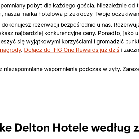
zapomniany pobyt dla każdego gościa. Niezależnie od
n, nasza marka hotelowa przekroczy Twoje oczekiwan
dokonujesz rezerwacji bezpośrednio u nas. Rezerwują
zyskasz najbardziej konkurencyjne ceny. Ponadto, jako
cieszyć się wyjątkowymi korzyściami i gromadzić pun
e nagrody
.
Dołącz do IHG One Rewards już dziś
i zaczn
rz niezapomniane wspomnienia podczas wizyty. Zareze
ake Delton Hotele według 