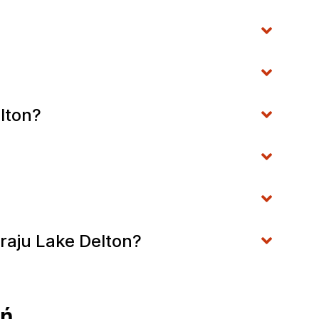
lton?
raju Lake Delton?
ań