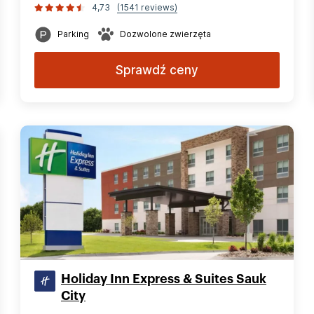
4,73
(1541 reviews)
Parking
Dozwolone zwierzęta
Sprawdź ceny
Holiday Inn Express & Suites Sauk
City