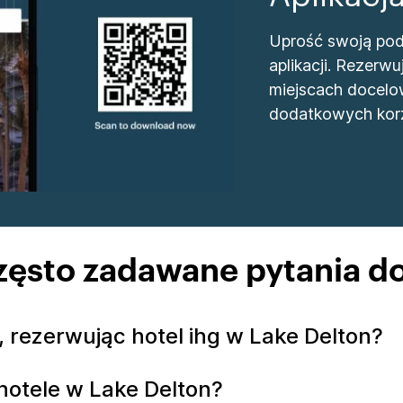
Uprość swoją podr
aplikacji. Rezer
miejscach docelo
dodatkowych korz
zęsto zadawane pytania do
 rezerwując hotel ihg w Lake Delton?
hotele w Lake Delton?