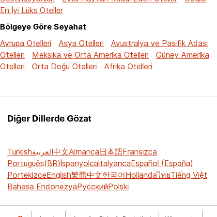
En İyi Lüks Oteller
Bölgeye Göre Seyahat
Avrupa Otelleri
Asya Otelleri
Avustralya ve Pasifik Adası
Otelleri
Meksika ve Orta Amerika Otelleri
Güney Amerika
Otelleri
Orta Doğu Otelleri
Afrika Otelleri
Diğer Dillerde Gözat
Turkish
العربية
中文
Almanca
日本語
Fransızca
Português(BR)
İspanyolca
İtalyanca
Español (España)
Portekizce
English
繁體中文
한국어
Hollanda
ไทย
Tiếng Việt
Bahasa Endonezya
Русский
Polski