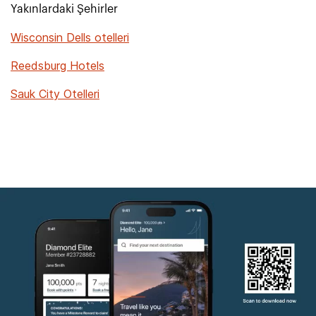
Yakınlardaki Şehirler
Wisconsin Dells otelleri
Reedsburg Hotels
Sauk City Otelleri