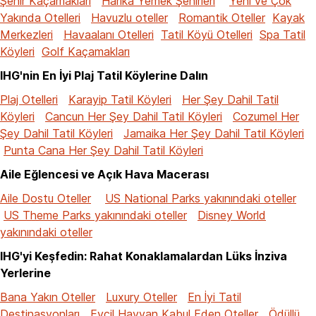
Şehir Kaçamakları
Harika Yemek Şehirleri
Yeni ve Çok
Yakında Otelleri
Havuzlu oteller
Romantik Oteller
Kayak
Merkezleri
Havaalanı Otelleri
Tatil Köyü Otelleri
Spa Tatil
Köyleri
Golf Kaçamakları
IHG'nin En İyi Plaj Tatil Köylerine Dalın
Plaj Otelleri
Karayip Tatil Köyleri
Her Şey Dahil Tatil
Köyleri
Cancun Her Şey Dahil Tatil Köyleri
Cozumel Her
Şey Dahil Tatil Köyleri
Jamaika Her Şey Dahil Tatil Köyleri
Punta Cana Her Şey Dahil Tatil Köyleri
Aile Eğlencesi ve Açık Hava Macerası
Aile Dostu Oteller
US National Parks yakınındaki oteller
US Theme Parks yakınındaki oteller
Disney World
yakınındaki oteller
IHG'yi Keşfedin: Rahat Konaklamalardan Lüks İnziva
Yerlerine
Bana Yakın Oteller
Luxury Oteller
En İyi Tatil
Destinasyonları
Evcil Hayvan Kabul Eden Oteller
Ödüllü