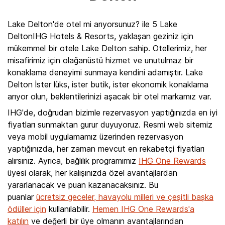
Lake Delton'de otel mi arıyorsunuz? ile 5 Lake
DeltonIHG Hotels & Resorts, yaklaşan geziniz için
mükemmel bir otele Lake Delton sahip. Otellerimiz, her
misafirimiz için olağanüstü hizmet ve unutulmaz bir
konaklama deneyimi sunmaya kendini adamıştır. Lake
Delton İster lüks, ister butik, ister ekonomik konaklama
arıyor olun, beklentilerinizi aşacak bir otel markamız var.
IHG'de, doğrudan bizimle rezervasyon yaptığınızda en iyi
fiyatları sunmaktan gurur duyuyoruz. Resmi web sitemiz
veya mobil uygulamamız üzerinden rezervasyon
yaptığınızda, her zaman mevcut en rekabetçi fiyatları
alırsınız. Ayrıca, bağlılık programımız
IHG One Rewards
üyesi olarak, her kalışınızda özel avantajlardan
yararlanacak ve puan kazanacaksınız. Bu
puanlar
ücretsiz geceler, havayolu milleri ve çeşitli başka
ödüller için
kullanılabilir.
Hemen IHG One Rewards'a
katılın
ve değerli bir üye olmanın avantajlarından