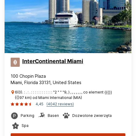
InterContinental Miami
100 Chopin Plaza
Miami, Florida 33131, United States
6(0). : . : . : : : : : : : : : : : : "2 " " "9, ) , , , , , , , co element {{{}}
{{}97 km) od Miami International (MIA)
4,45
(4042 reviews)
Parking
Basen
Dozwolone zwierzęta
Spa