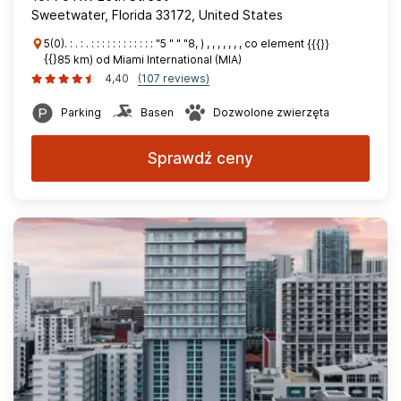
Sweetwater, Florida 33172, United States
5(0). : . : . : : : : : : : : : : : : "5 " " "8, ) , , , , , , , co element {{{}}
{{}85 km) od Miami International (MIA)
4,40
(107 reviews)
Parking
Basen
Dozwolone zwierzęta
Sprawdź ceny