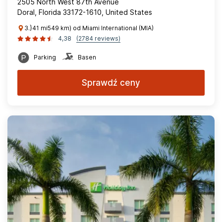
2505 North West 87th Avenue
Doral, Florida 33172-1610, United States
3.}41 mi549 km) od Miami International (MIA)
4,38
(2784 reviews)
Parking
Basen
Sprawdź ceny