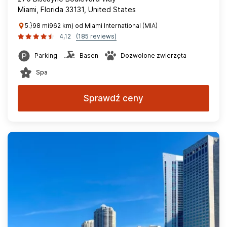
Miami, Florida 33131, United States
5.}98 mi962 km) od Miami International (MIA)
4,12
(185 reviews)
Parking
Basen
Dozwolone zwierzęta
Spa
Sprawdź ceny