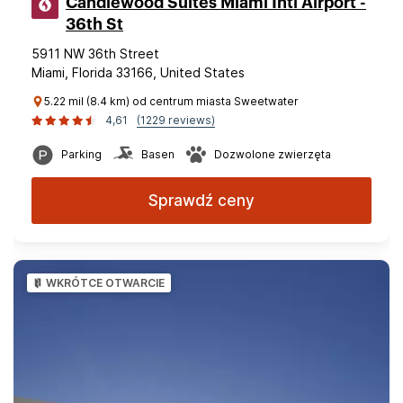
Candlewood Suites Miami Intl Airport -
36th St
5911 NW 36th Street
Miami, Florida 33166, United States
5.22 mil (8.4 km) od centrum miasta Sweetwater
4,61
(1229 reviews)
Parking
Basen
Dozwolone zwierzęta
Sprawdź ceny
WKRÓTCE OTWARCIE