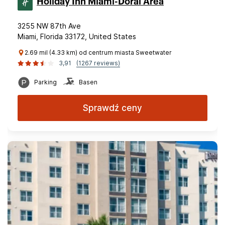
Holiday Inn Miami-Doral Area
3255 NW 87th Ave
Miami, Florida 33172, United States
2.69 mil (4.33 km) od centrum miasta Sweetwater
3,91
(1267 reviews)
Parking
Basen
Sprawdź ceny