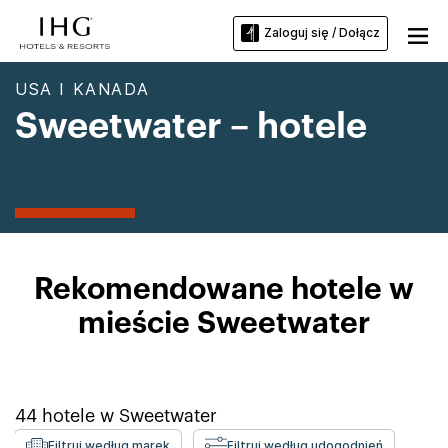
Zaloguj się / Dołącz
USA I KANADA
Sweetwater – hotele
Rekomendowane hotele w
mieście Sweetwater
44
hotele w
Sweetwater
Filtruj według marek
Filtruj według udogodnień