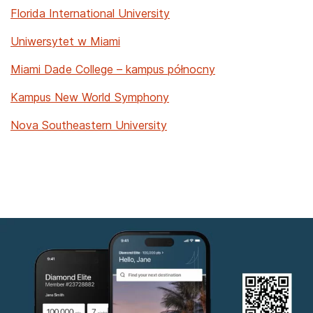
Florida International University
Uniwersytet w Miami
Miami Dade College – kampus północny
Kampus New World Symphony
Nova Southeastern University